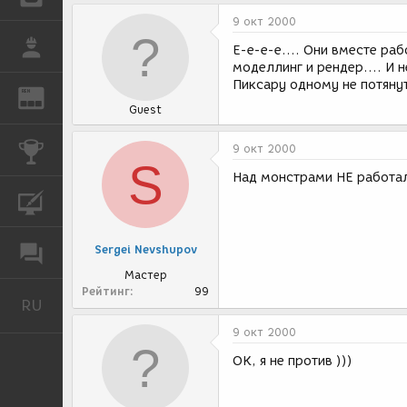
9 окт 2000
РАБОТА
Е-е-е-е.... Они вместе ра
моделлинг и рендер.... И 
Пиксару одному не потянут
REN
ЖУРНАЛ
Guest
КОНКУРСЫ
9 окт 2000
S
Над монстрами НЕ работал
КУРСЫ
Sergei Nevshupov
ФОРУМ
Мастер
Рейтинг
99
RU
Русский
9 окт 2000
ОК, я не против )))