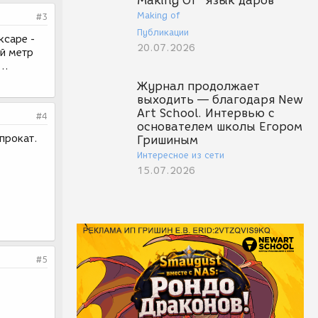
Making Of "Язык даров"
Making of
#3
Публикации
ксаре -
20.07.2026
ый метр
..
Журнал продолжает
выходить — благодаря New
Art School. Интервью с
#4
основателем школы Егором
прокат.
Гришиным
Интересное из сети
15.07.2026
#5