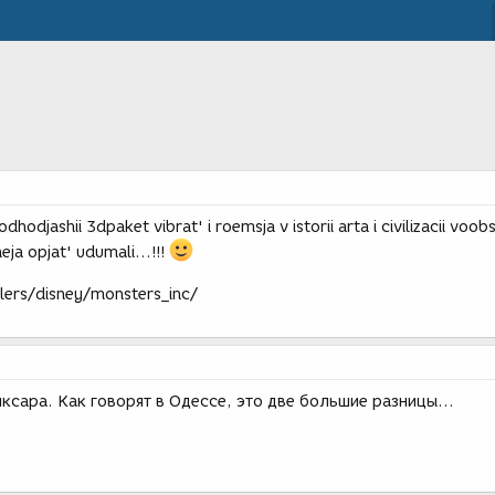
djashii 3dpaket vibrat' i roemsja v istorii arta i civilizacii voob
neja opjat' udumali...!!!
lers/disney/monsters_inc/
иксара. Как говорят в Одессе, это две большие разницы...