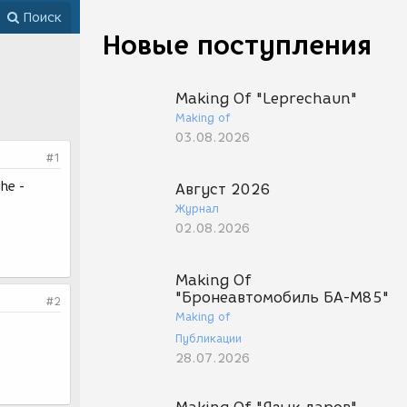
Поиск
Новые поступления
Making Of "Leprechaun"
Making of
03.08.2026
#1
she -
Август 2026
Журнал
02.08.2026
Making Of
"Бронеавтомобиль БА-М85"
#2
Making of
Публикации
28.07.2026