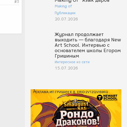
Making Of "Язык даров"
#3
Making of
Публикации
20.07.2026
Журнал продолжает
выходить — благодаря New
Art School. Интервью с
основателем школы Егором
Гришиным
Интересное из сети
15.07.2026