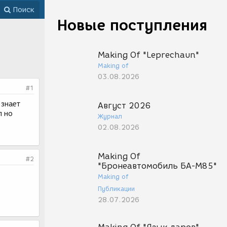
Поиск
Новые поступления
Making Of "Leprechaun"
Making of
03.08.2026
#1
 знает
Август 2026
л но
Журнал
02.08.2026
Making Of
#2
"Бронеавтомобиль БА-М85"
Making of
Публикации
28.07.2026