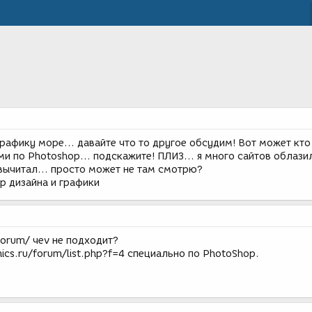
рафику море... давайте что то другое обсудим! Вот может кто
и по Photoshop... подскажите! ПЛИЗ... я много сайтов облази
вычитал... просто может не там смотрю?
р дизайна и графики
forum/ чеv не подходит?
ics.ru/forum/list.php?f=4 специально по PhotoShop.