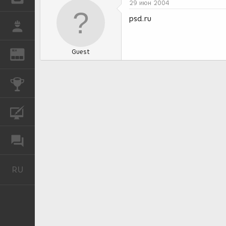
29 июн 2004
psd.ru
РАБОТА
Guest
REN
ЖУРНАЛ
КОНКУРСЫ
КУРСЫ
ФОРУМ
RU
Русский