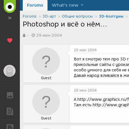
Forums
What's new
Forums
3D-арт
Общие вопросы
3D-болтуны
Photoshop и всё о нём...
А
Д
-
29 июн 2004
в
а
т
т
о
а
29 июн 2004
р
с
т
о
Вот я смотрю тем про 3D г
е
з
прикольные сайты с урокам
м
д
особо умного для себя не 
Гость
ы
а
Давай народ вливайся в ми
Guest
н
и
я
29 июн 2004
ГАЛЕРЕЯ
А http://www.graphics.ru/
Там есть http://www.graph
ПУБЛИКАЦИИ
Guest
БЛОГИ