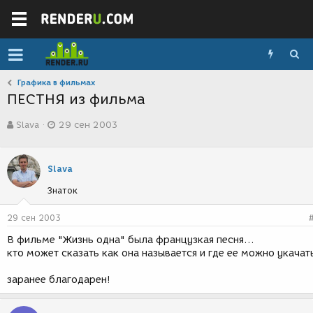
Графика в фильмах
ПЕСТНЯ из фильма
А
Д
Slava
29 сен 2003
в
а
т
т
о
а
р
с
Slava
т
о
Знаток
е
з
м
д
ы
а
29 сен 2003
н
В фильме "Жизнь одна" была французкая песня...
и
кто может сказать как она называется и где ее можно укачат
я
заранее благодарен!