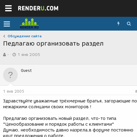
Обсуждение сайта
Педлагаю организовать раздел
А
Д
-
1 янв 2005
в
а
т
т
о
а
Guest
р
с
т
о
е
з
м
д
1 янв 2005
ы
а
н
Здравствуйте уважаемые трёхмерные братья, загорающие п
и
нежаркими солнцами своих мониторов !
я
Предлагаю организовать новый раздел, что-то типа
"Ценообразование и порядок работы с клиентами"
Думаю, необходимость давно назрела,в форуме постоянно
идут предложения о работе,