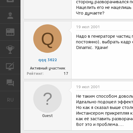
сторону,разворачивался п
Нацелить его не нацелишь
Что думаете?
РАБОТА
19 июл 2001
REN
ЖУРНАЛ
Q
Надо в генераторе частиц 
постоянно), выбрать кадр с 
Dinamic. Удачи!
КОНКУРСЫ
qqq 3622
КУРСЫ
Активный участник
Рейтинг
17
ФОРУМ
19 июл 2001
Не таким способом доволь
RU
Русский
Идеально подошел эффект 
Но как я сказал выше сто
Инстансером прикрепляя к
Guest
как её заставить разворач
Вот это и проблема....