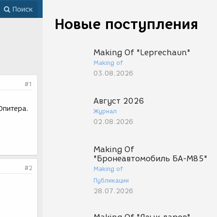
Поиск
Новые поступления
Making Of "Leprechaun"
Making of
03.08.2026
#1
Август 2026
Юпитера.
Журнал
02.08.2026
Making Of
"Бронеавтомобиль БА-М85"
#2
Making of
Публикации
28.07.2026