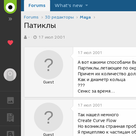
Forums
What's new
Forums
3D редакторы
Maya
Патиклы
А
Д
-
17 июл 2001
в
а
т
т
о
а
17 июл 2001
р
с
т
о
А вот какими способами В
е
з
Партиклы,летающее по окр
м
д
Причем их количество дол
Гость
ы
а
Как и диаметр кольца
Guest
н
???
и
Сенкс за время...
я
ГАЛЕРЕЯ
17 июл 2001
Так нашел немного
ПУБЛИКАЦИИ
Create Curve Flow
Но возникла странная про
Я прицепляю к частицам об
БЛОГИ
Guest