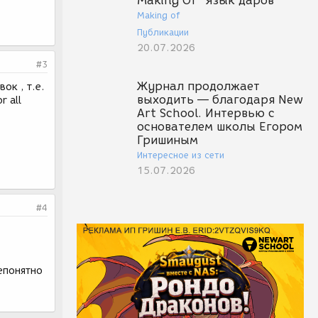
Making Of "Язык даров"
Making of
Публикации
20.07.2026
#3
Журнал продолжает
ок , т.е.
выходить — благодаря New
r all
Art School. Интервью с
основателем школы Егором
Гришиным
Интересное из сети
15.07.2026
#4
епонятно