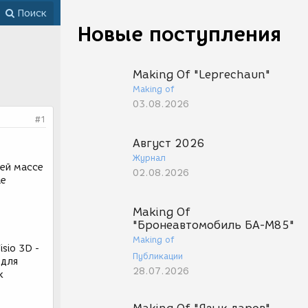
Поиск
Новые поступления
Making Of "Leprechaun"
Making of
03.08.2026
#1
Август 2026
Журнал
оей массе
02.08.2026
ые
Making Of
"Бронеавтомобиль БА-М85"
Making of
isio 3D -
Публикации
 для
28.07.2026
к