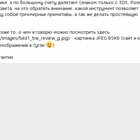
ике, я по большому счету дилетант (знаком только с 3DS, Pose
совета: на что обратить внимание, какой инструмент позволяет
ду собой трехмерные примитивы, а так же делать простейшую
хоже то, о чем я говорю можно посмотреть здесь
images/bild1_bw_review_g.jpg) - картинка JPEG 85Кб (сайт и 
изображений в Гугле
)
тантин