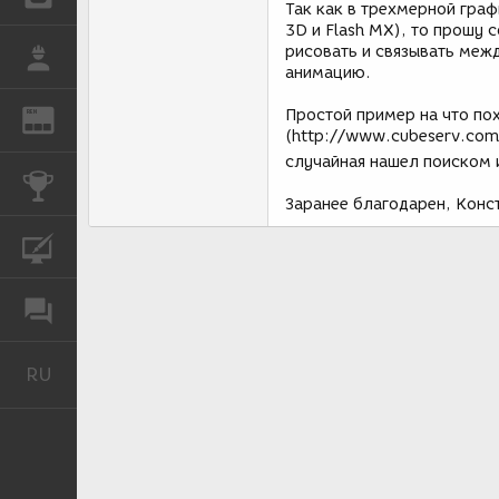
Так как в трехмерной граф
3D и Flash MX), то прошу 
рисовать и связывать меж
РАБОТА
анимацию.
Простой пример на что по
REN
ЖУРНАЛ
(http://www.cubeserv.com/
случайная нашел поиском 
КОНКУРСЫ
Заранее благодарен, Конс
КУРСЫ
ФОРУМ
RU
Русский