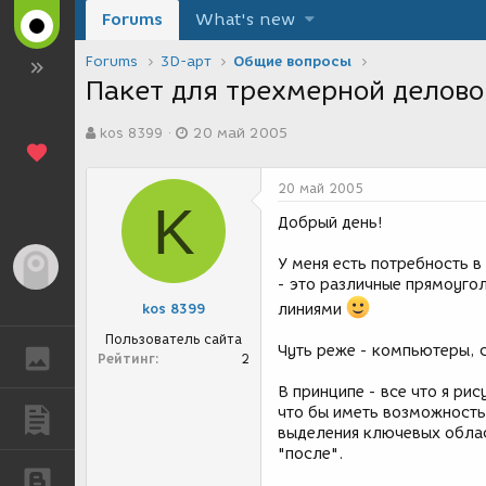
Forums
What's new
Forums
3D-арт
Общие вопросы
Пакет для трехмерной делово
А
Д
kos 8399
20 май 2005
в
а
т
т
о
а
20 май 2005
р
с
K
т
о
Добрый день!
е
з
м
д
У меня есть потребность в
Гость
ы
а
- это различные прямоуго
н
kos 8399
линиями
и
я
Пользователь сайта
Чуть реже - компьютеры, с
ГАЛЕРЕЯ
Рейтинг
2
В принципе - все что я рису
что бы иметь возможность
ПУБЛИКАЦИИ
выделения ключевых област
"после".
БЛОГИ