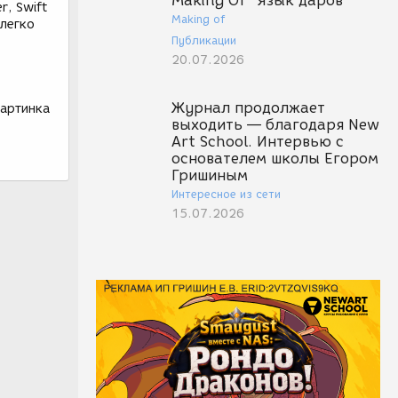
Making Of "Язык даров"
r, Swift
Making of
 легко
Публикации
20.07.2026
Журнал продолжает
картинка
выходить — благодаря New
Art School. Интервью с
основателем школы Егором
Гришиным
Интересное из сети
15.07.2026