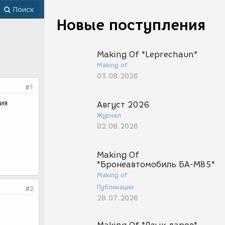
Поиск
Новые поступления
Making Of "Leprechaun"
Making of
03.08.2026
#1
ия
Август 2026
Журнал
02.08.2026
Making Of
"Бронеавтомобиль БА-М85"
Making of
Публикации
#2
28.07.2026