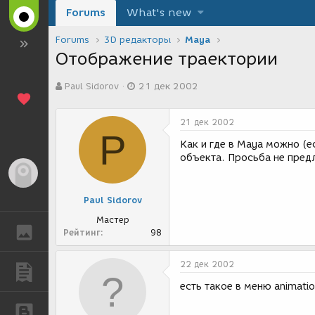
Forums
What's new
Forums
3D редакторы
Maya
Отображение траектории
А
Д
Paul Sidorov
21 дек 2002
в
а
т
т
о
а
21 дек 2002
р
с
P
т
о
Как и где в Мауа можно (
е
з
объекта. Просьба не пред
м
д
Гость
ы
а
н
Paul Sidorov
и
я
Мастер
ГАЛЕРЕЯ
Рейтинг
98
22 дек 2002
ПУБЛИКАЦИИ
есть такое в меню animati
БЛОГИ