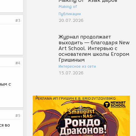
Making Of "Язык даров"
Making of
Публикации
20.07.2026
#3
Журнал продолжает
выходить — благодаря New
Art School. Интервью с
основателем школы Егором
Гришиным
#4
Интересное из сети
15.07.2026
ным с
#5
ся во