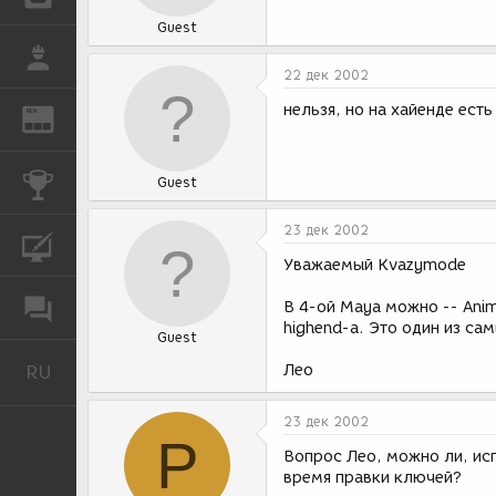
Guest
РАБОТА
22 дек 2002
нельзя, но на хайенде есть
REN
ЖУРНАЛ
КОНКУРСЫ
Guest
23 дек 2002
КУРСЫ
Уважаемый Kvazymode
ФОРУМ
В 4-ой Мауа можно -- Anim
highend-а. Это один из са
Guest
RU
Лео
Русский
23 дек 2002
P
Вопрос Лео, можно ли, исп
время правки ключей?