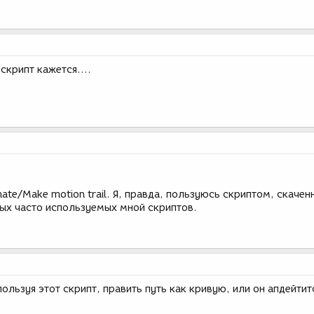
 скрипт кажется....
ate/Make motion trail. Я, правда, пользуюсь скриптом, скачен
мых часто используемых мной скриптов.
ользуя этот скрипт, править путь как кривую, или он апдейтит