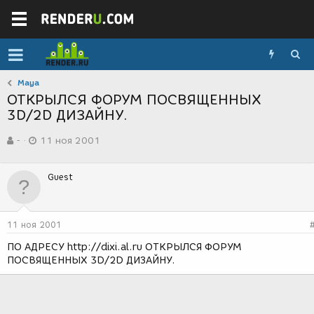
Maya
ОТКРЫЛСЯ ФОРУМ ПОСВЯЩЕННЫХ
3D/2D ДИЗАЙНУ.
А
Д
-
11 ноя 2001
в
а
т
т
о
а
Guest
р
с
т
о
е
з
м
д
11 ноя 2001
ы
а
н
ПО АДРЕСУ http://dixi.al.ru ОТКРЫЛСЯ ФОРУМ
и
ПОСВЯЩЕННЫХ 3D/2D ДИЗАЙНУ.
я