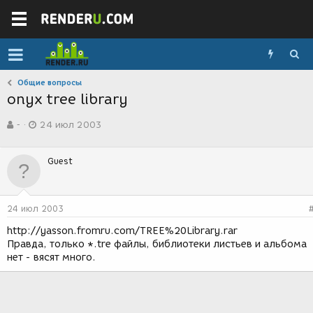
Общие вопросы
onyx tree library
А
Д
-
24 июл 2003
в
а
т
т
о
а
Guest
р
с
т
о
е
з
м
д
24 июл 2003
ы
а
н
http://yasson.fromru.com/TREE%20Library.rar
и
Правда, только *.tre файлы, библиотеки листьев и альбома
я
нет - вясят много.