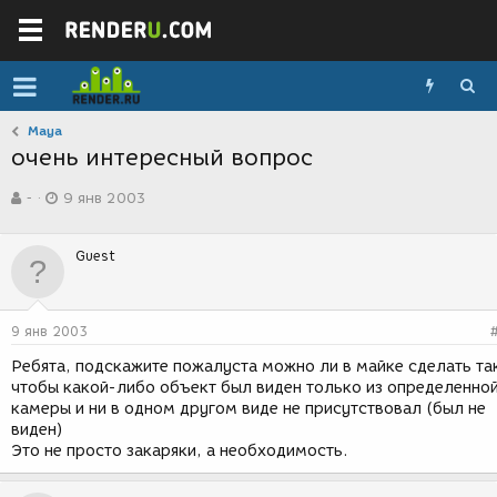
Maya
очень интересный вопрос
А
Д
-
9 янв 2003
в
а
т
т
о
а
Guest
р
с
т
о
е
з
м
д
9 янв 2003
ы
а
н
Ребята, подскажите пожалуста можно ли в майке сделать та
и
чтобы какой-либо объект был виден только из определенно
я
камеры и ни в одном другом виде не присутствовал (был не
виден)
Это не просто закаряки, а необходимость.