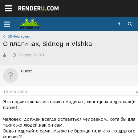
3D-болтуны
О плагинах, Sidney и Vlshka.
А
Д
-
15 апр 2000
в
а
т
т
о
а
Guest
р
с
т
о
е
з
м
д
15 апр 2000
ы
а
н
Эта поучительная история о жадинах, хвастунах и дураках(в
и
прозе).
я
Человек, должен всегда оставаться человеком, хотя бы для
таких же людей,как он сам.
Ведь подумайте сами, мы же не буржуи (или кто-то другого
мнения?).