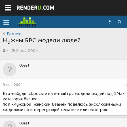
Плагины
Нужны RPC модели людей
А
Д
-
9 ноя 2004
в
а
т
т
о
а
Guest
р
с
т
о
е
з
м
д
9 ноя 2004
ы
а
н
Кто-нибудь! сбросьте на e-mail rpc модели людей под 5Max
и
категория бизнес
я
пол -мужской, женский.Взамен поделюсь эксклюзивными
моделями по интересующей тематике или прострою.
Guest