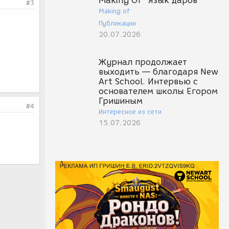
Making Of "Язык даров"
#3
Making of
Публикации
20.07.2026
Журнал продолжает
выходить — благодаря New
Art School. Интервью с
основателем школы Егором
Гришиным
#4
Интересное из сети
15.07.2026