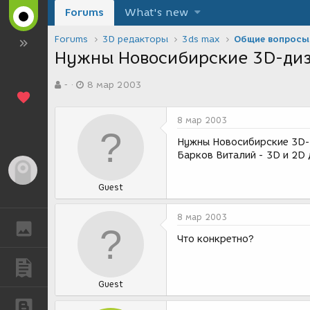
Forums
What's new
Forums
3D редакторы
3ds max
Общие вопросы
Нужны Новосибирские 3D-диз
А
Д
-
8 мар 2003
в
а
т
т
о
а
8 мар 2003
р
с
т
о
Нужны Новосибирские 3D-ди
е
з
Барков Виталий - 3D и 2D 
м
д
Гость
ы
а
Guest
н
и
я
8 мар 2003
ГАЛЕРЕЯ
Что конкретно?
ПУБЛИКАЦИИ
Guest
БЛОГИ