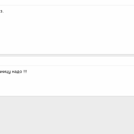
з.
ицу надо !!!