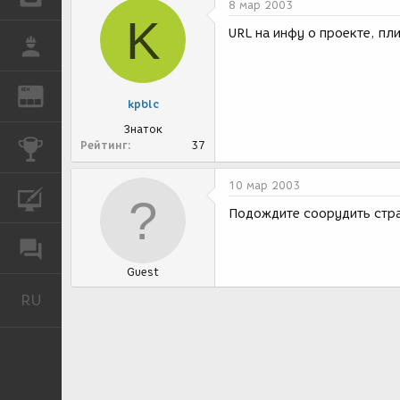
8 мар 2003
K
URL на инфу о проекте, пли
РАБОТА
REN
ЖУРНАЛ
kpblc
Знаток
Рейтинг
37
КОНКУРСЫ
10 мар 2003
КУРСЫ
Подождите соорудить стран
ФОРУМ
Guest
RU
Русский