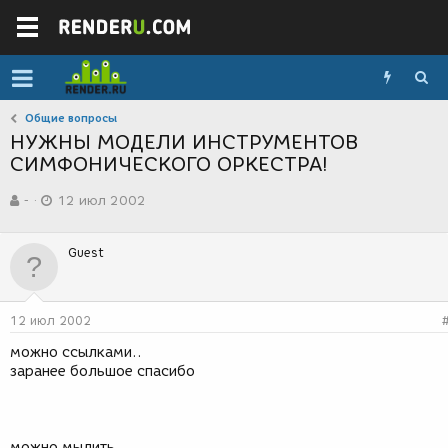
Общие вопросы
НУЖНЫ МОДЕЛИ ИНСТРУМЕНТОВ
СИМФОНИЧЕСКОГО ОРКЕСТРА!
А
Д
-
12 июл 2002
в
а
т
т
о
а
Guest
р
с
т
о
е
з
м
д
12 июл 2002
ы
а
н
можно ссылками..
и
заранее большое спасибо
я
можно мылить ....