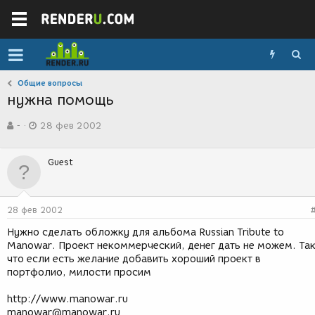
Общие вопросы
нужна помощь
А
Д
-
28 фев 2002
в
а
т
т
о
а
Guest
р
с
т
о
е
з
м
д
28 фев 2002
ы
а
н
Нужно сделать обложку для альбома Russian Tribute to
и
Manowar. Проект некоммерческий, денег дать не можем. Та
я
что если есть желание добавить хороший проект в
портфолио, милости просим
http://www.manowar.ru
manowar@manowar.ru