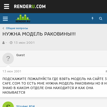
Общие вопросы
НУЖНА МОДЕЛЬ РАКОВИНЫ!!!
А
Д
-
13 июн 2001
в
а
т
т
о
а
Guest
р
с
т
о
е
з
м
д
13 июн 2001
ы
а
н
ПОДСКАЖИТЕ ПОЖАЛУЙСТА ГДЕ ВЗЯТЬ МОДЕЛЬ НА САЙТЕ 
и
CAFE.COM ТО ЕСТЬ МНЕ НУЖНА МОДЕЛЬ РАКОВИНЫ НО Я Н
я
ЗНАЮ В КАКОМ ОТДЕЛЕ ОНА НАХОДИТСЯ И КАК ОНА
НАЗЫВАЕТСЯ
Stryker 824