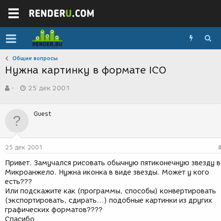
Общие вопросы
Нужна картинку в формате ICO
А
Д
-
25 дек 2001
в
а
т
т
о
а
Guest
р
с
т
о
е
з
м
д
25 дек 2001
ы
а
н
Привет. Замучался рисовать обычную пятиконечную звезду в
и
Микроанжело. Нужна иконка в виде звезды. Может у кого
я
есть???
Или подскажите как (программы, способы) конвертировать
(экспортировать, сдирать...) подобные картинки из других
графических форматов????
Спасибо