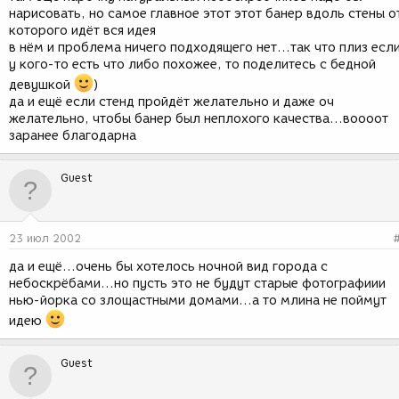
нарисовать, но самое главное этот этот банер вдоль стены о
которого идёт вся идея
в нём и проблема ничего подходящего нет...так что плиз есл
у кого-то есть что либо похожее, то поделитесь с бедной
девушкой
)
да и ещё если стенд пройдёт желательно и даже оч
желательно, чтобы банер был неплохого качества...воооот
заранее благодарна
Guest
23 июл 2002
да и ещё...очень бы хотелось ночной вид города с
небоскрёбами...но пусть это не будут старые фотографиии
нью-йорка со злощастными домами...а то млина не поймут
идею
Guest