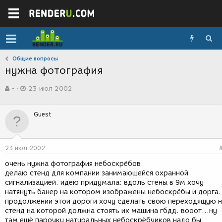
Общие вопросы
нужна фотография
А
Д
-
23 июл 2002
в
а
т
т
о
а
Guest
р
с
т
о
е
з
м
д
23 июл 2002
ы
а
н
очень нужна фотография небоскрёбов
и
делаю стенд для компании занимающейся охранной
я
сигнализацией. идею придумала: вдоль стены в 9м хочу
натянуть банер на котором изображены небоскрёбы и дорга.
продолжении этой дороги хочу сделать свою переходящую 
стенд на которой должна стоять их машина гбдд. вооот...ну
там ещё парочку натуральных небоскрёбчиков надо бы