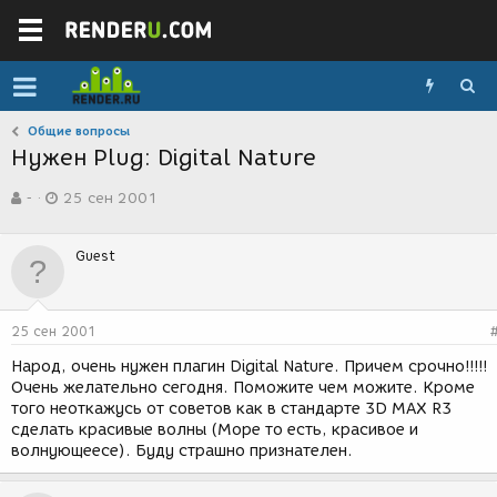
Общие вопросы
Нужен Plug: Digital Nature
А
Д
-
25 сен 2001
в
а
т
т
о
а
Guest
р
с
т
о
е
з
м
д
25 сен 2001
ы
а
н
Народ, очень нужен плагин Digital Nature. Причем срочно!!!!!
и
Очень желательно сегодня. Поможите чем можите. Кроме
я
того неоткажусь от советов как в стандарте 3D MAX R3
сделать красивые волны (Море то есть, красивое и
волнующеесе). Буду страшно признателен.