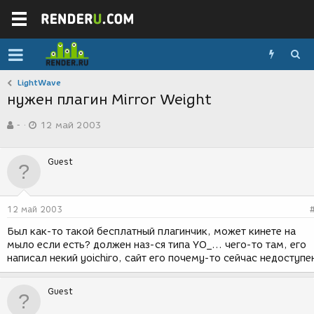
LightWave
нужен плагин Mirror Weight
А
Д
-
12 май 2003
в
а
т
т
о
а
Guest
р
с
т
о
е
з
м
д
12 май 2003
ы
а
н
Был как-то такой бесплатный плагинчик, может кинете на
и
мыло если есть? должен наз-ся типа YO_... чего-то там, его
я
написал некий yoichiro, сайт его почему-то сейчас недоступе
Guest