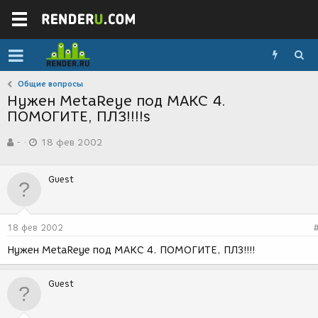
Общие вопросы
Нужен MetaReye под МАКС 4.
ПОМОГИТЕ, ПЛЗ!!!!s
А
Д
-
18 фев 2002
в
а
т
т
о
а
Guest
р
с
т
о
е
з
м
д
18 фев 2002
ы
а
н
Нужен MetaReye под МАКС 4. ПОМОГИТЕ, ПЛЗ!!!!
и
я
Guest