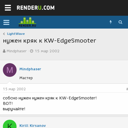
LightWave
нужен кряк к KW-EdgeSmooter
А
Д
Mindphaser
15 мар 2002
в
а
т
т
о
а
M
р
с
Mindphaser
т
о
Мастер
е
з
м
д
ы
а
15 мар 2002
н
собсно нужен нужен кряк к KW-EdgeSmooter!
и
ВОТ!
я
выручайте!
K
Kirill Kirsanov