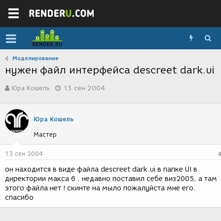
Моделирование
нужен файл интерфейса descreet dark.ui
А
Д
Юра Кошель
13 сен 2004
в
а
т
т
о
а
р
с
Юра Кошель
т
о
Мастер
е
з
м
д
ы
а
13 сен 2004
н
он находится в виде файла descreet dark.ui в папке UI в
и
директории макса 6 . недавно поставил себе виз2005, а там
я
этого файла нет ! скинте на мыло пожалуйста мне его.
спасибо