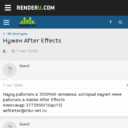
3D-болтуны
Нужен After Effects
А
Д
-
7 окт 2000
в
а
т
т
о
а
Guest
р
с
т
о
е
з
м
д
7 окт 2000
ы
а
н
Научу работать в 3DSMAX человека ,который научит меня
и
работать в Аdobe After Effects
я
Александр 3773950(10до15)
aefirietsir@mtu-net.ru
Guest