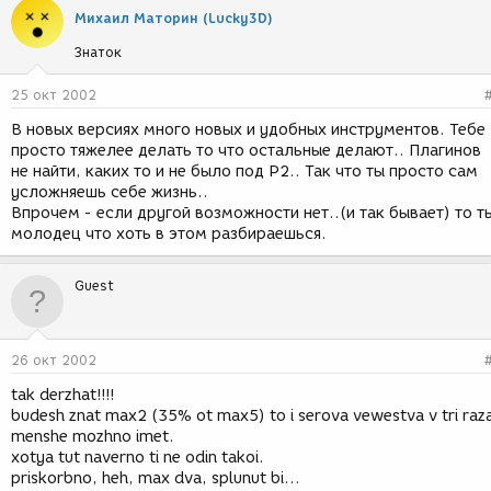
Михаил Маторин (Lucky3D)
Знаток
25 окт 2002
В новых версиях много новых и удобных инструментов. Тебе
просто тяжелее делать то что остальные делают.. Плагинов
не найти, каких то и не было под Р2.. Так что ты просто сам
усложняешь себе жизнь..
Впрочем - если другой возможности нет..(и так бывает) то т
молодец что хоть в этом разбираешься.
Guest
26 окт 2002
tak derzhat!!!!
budesh znat max2 (35% ot max5) to i serova vewestva v tri raz
menshe mozhno imet.
xotya tut naverno ti ne odin takoi.
priskorbno, heh, max dva, splunut bi...