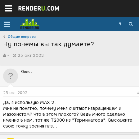
Общие вопросы
Ну почемы вы так думаете?
А
Д
-
25 окт 2002
в
а
т
т
о
а
Guest
р
с
т
о
е
з
м
д
25 окт 2002
ы
а
н
Да, я использую МАХ 2 .
и
Мне не понятно, почему меня считают извращенцем и
я
мазохистом? Что в этом плохого? Ведь много сделано
именно в нем, тот же Т2000 из "Терминатора". Выскажите
свою точку зрения плз...