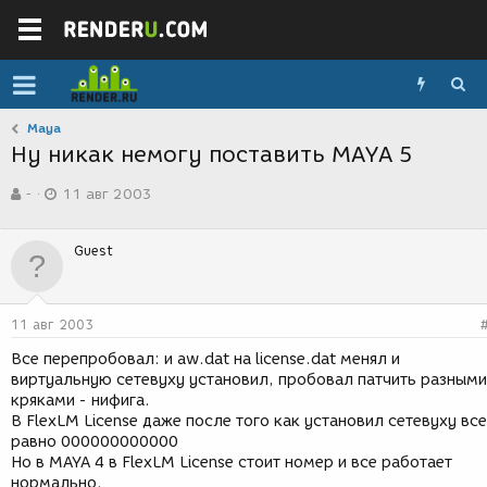
Maya
Ну никак немогу поставить MAYA 5
А
Д
-
11 авг 2003
в
а
т
т
о
а
Guest
р
с
т
о
е
з
м
д
11 авг 2003
ы
а
н
Все перепробовал: и aw.dat на license.dat менял и
и
виртуальную сетевуху установил, пробовал патчить разными
я
кряками - нифига.
В FlexLM License даже после того как установил сетевуху все
равно 000000000000
Но в MAYA 4 в FlexLM License стоит номер и все работает
нормально.