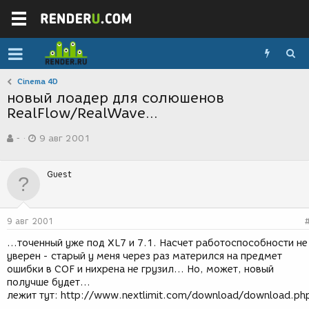
Cinema 4D
новый лоадер для солюшенов
RealFlow/RealWave...
А
Д
-
9 авг 2001
в
а
т
т
о
а
Guest
р
с
т
о
е
з
м
д
9 авг 2001
ы
а
н
...точенный уже под XL7 и 7.1. Насчет работоспособности не
и
уверен - старый у меня через раз матерился на предмет
я
ошибки в COF и нихрена не грузил... Но, может, новый
получше будет...
лежит тут: http://www.nextlimit.com/download/download.ph