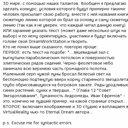
3D мире, с помощью наших талантов. Вообщем я предлагаю
зделать конкурс, условия которого будут примерно такими:
человек присылает свою работу, вместе с ней названия книги
сюжетную линию которой он брал за основу и саму сюжетн
линию (так как я не уверен, что каждый читал данную книгу)
ИЛИ заранние указать текст (может даже несколько штук на
выбор) и по нему ориентируясь, участники и будут включать 
голове свой DreamWorkStation и творить.
Кто не понял выше сказаного, повторю проще:
ПЕРВОЕ: есть текст на подобе: "...яйцевидный зал с
выгнутыми параболическим потолком и поверхностью
элиптических рядов сидений. Черно-феолетовое небо
занимало всю верхнюю часть громадного полотна.
Маленький серп чужой луны бросал белесый свет на
беспомощно подтянутую вверх корму старинного звездолета
грубо обрисовавшуюся на богровом закате. Ряды уродливых
синих растений, сухих и твердых..." (Глава 12 "Совет
Звездоплавания", Туманность Андромеды, Иван Ефремов" -
это, конечно не лудший пример, на какой странице открыл...
ВТОРОЕ: включаем воображение и 3D студию и воплащаем 
VirtualReality чью-то Eternal Dream автора...
p.s. Excuse me for syntactic errors