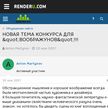
Обсуждение сайта
НОВАЯ ТЕМА КОНКУРСА ДЛЯ
&quot;ВООБРАЖУНОВ&quot;!!!
А
Д
Anton Martynov
20 ноя 2001
в
а
т
т
о
а
A
р
с
Anton Martynov
т
о
Активный участник
е
з
м
д
ы
а
20 ноя 2001
н
Обстракционное мышления и хорошое воображение всегда
и
были неотъемлимой частью художника и дизайнера.
я
Я большой почитатель научно-фантастической литеретуры и 
выше указаными свойствами человеческого разума очень
знаком, но хотелось бы увидеть сцены из книг воплощенные 