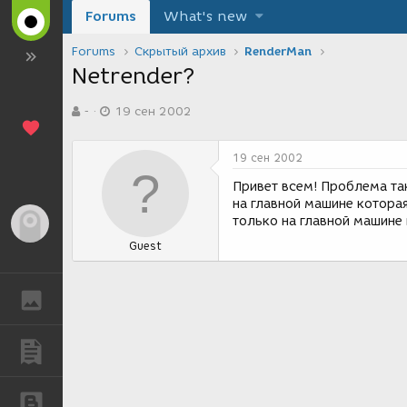
Forums
What's new
Forums
Скрытый архив
RenderMan
Netrender?
А
Д
-
19 сен 2002
в
а
т
т
о
а
19 сен 2002
р
с
т
о
Привет всем! Проблема та
е
з
на главной машине котора
м
д
только на главной машине 
Гость
ы
а
Guest
н
и
я
ГАЛЕРЕЯ
ПУБЛИКАЦИИ
БЛОГИ