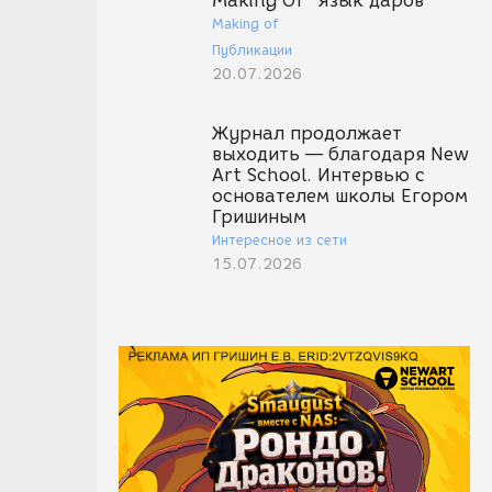
Making Of "Язык даров"
Making of
Публикации
20.07.2026
Журнал продолжает
выходить — благодаря New
Art School. Интервью с
основателем школы Егором
Гришиным
Интересное из сети
15.07.2026