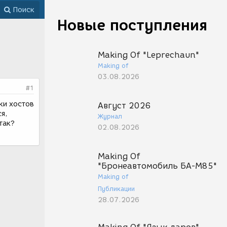
Поиск
Новые поступления
Making Of "Leprechaun"
Making of
03.08.2026
#1
ки хостов
Август 2026
я,
Журнал
так?
02.08.2026
Making Of
"Бронеавтомобиль БА-М85"
Making of
Публикации
28.07.2026