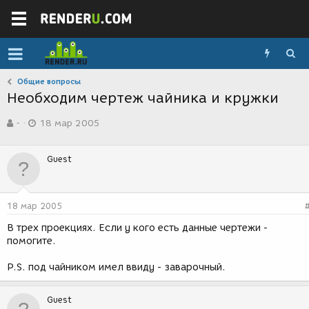
Общие вопросы
Необходим чертеж чайника и кружки
А
Д
-
18 мар 2005
в
а
т
т
о
а
Guest
р
с
т
о
е
з
м
д
18 мар 2005
ы
а
н
В трех проекциях. Если у кого есть данные чертежи -
и
помогите.
я
P.S. под чайником имел ввиду - заварочный.
Guest