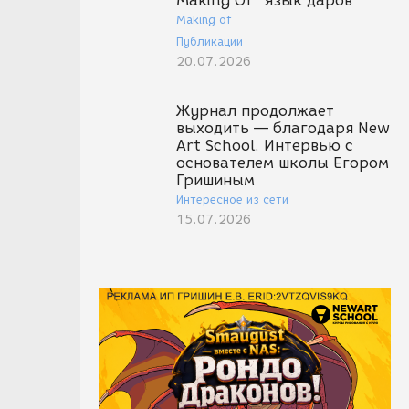
Making Of "Язык даров"
Making of
Публикации
20.07.2026
Журнал продолжает
выходить — благодаря New
Art School. Интервью с
основателем школы Егором
Гришиным
Интересное из сети
15.07.2026