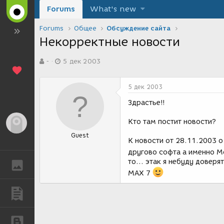
Forums
What's new
Forums
Общее
Обсуждение сайта
Некорректные новости
А
Д
-
5 дек 2003
в
а
т
т
о
а
5 дек 2003
р
с
т
о
Здрастье!!
е
з
м
д
Кто там постит новости?
Гость
ы
а
Guest
н
К новости от 28.11.2003 о
и
другово софта а именно M
я
то... этак я небуду довер
ГАЛЕРЕЯ
МАХ 7
ПУБЛИКАЦИИ
БЛОГИ