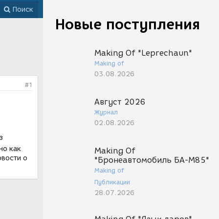
Поиск
Новые поступления
Making Of "Leprechaun"
Making of
03.08.2026
#1
Август 2026
Журнал
02.08.2026
з
но как
Making Of
овости о
"Бронеавтомобиль БА-М85"
Making of
Публикации
28.07.2026