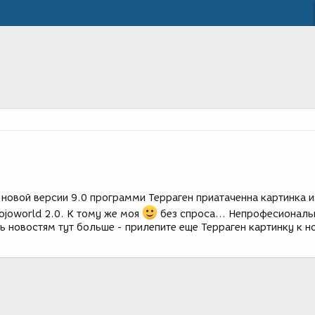
 новой версии 9.0 программи Терраген приатаченна картинка и
ojoworld 2.0. К тому же моя
без спроса... Непрофесиональ
ять новостям тут больше - прилепите еще Терраген картинку к н