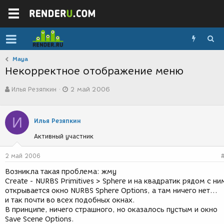
Maya
Некорректное отображение меню
А
Д
Илья Резяпкин
2 май 2006
в
а
т
т
о
а
И
р
с
Илья Резяпкин
т
о
Активный участник
е
з
м
д
ы
а
2 май 2006
н
Возникла такая проблема: жму
и
Create - NURBS Primitives > Sphere и на квадратик рядом с ни
я
открывается окно NURBS Sphere Options, а там ничего нет...
и так почти во всех подобных окнах.
В принципе, ничего страшного, но оказалось пустым и окно
Save Scene Options.