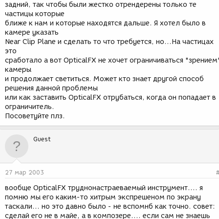
задний, так чтобы были жестко отрендерены только те
частицы которые
ближе к нам и которые находятся дальше. Я хотел было в
камере указать
Near Clip Plane и сделать то что требуется, но...На частицах
это
сработало а вот OpticalFX не хочет ограничиваться "зрением
камеры
и продолжает светиться. Может кто знает другой способ
решения данной проблемы
или как заставить OpticalFX отрубаться, когда он попадает в
ограничитель.
Посоветуйте плз.
Guest
27 мар 2003
вообще OpticalFX труднонастраеваемый инструмент.... я
помню мы его каким-то хитрым экспрешеном по экрану
таскали... но это давно было - не вспомнб как точно. совет:
сделай его не в майе, а в композере.... если сам не знаешь