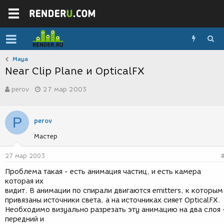
Maya
Near Clip Plane и OpticalFX
А
Д
perov
27 мар 2003
в
а
т
т
о
а
P
р
с
perov
т
о
Мастер
е
з
м
д
ы
а
27 мар 2003
н
Проблема такая - есть анимация частиц, и есть камера
и
которая их
я
видит. В анимации по спирали двигаются emitters, к которым
привязаны источники света, а на источниках сияет OpticalFX.
Необходимо визуально разрезать эту анимацию на два слоя 
передний и