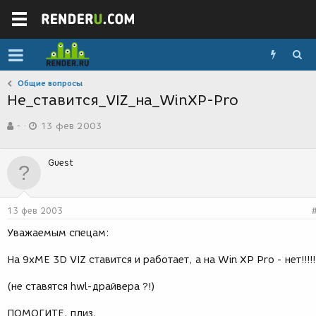
Общие вопросы
Не_ставится_VIZ_на_WinXP-Pro
А
Д
-
13 фев 2003
в
а
т
т
о
а
Guest
р
с
т
о
е
з
м
д
13 фев 2003
ы
а
н
Уважаемым спецам:
и
я
На 9хМЕ 3D VIZ ставится и работает, а на Win ХР Pro - нет!!!!!
(не ставятся hwl-драйвера ?!)
ПОМОГИТЕ, плиз.