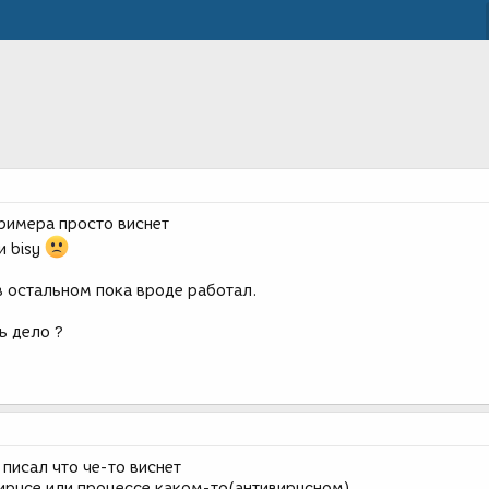
примера просто виснет
и bisy
в остальном пока вроде работал.
ь дело ?
 писал что че-то виснет
вирусе или процессе каком-то(антивирусном)