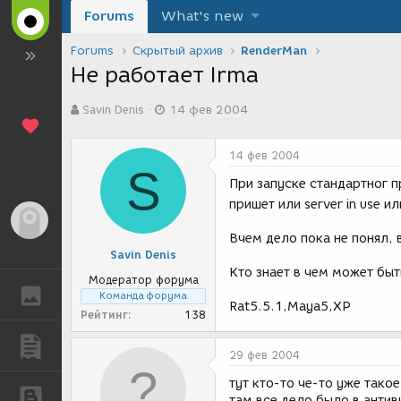
Forums
What's new
Forums
Скрытый архив
RenderMan
Не работает Irma
А
Д
Savin Denis
14 фев 2004
в
а
т
т
о
а
14 фев 2004
р
с
S
т
о
При запуске стандартног 
е
з
пришет или server in use ил
м
д
Гость
ы
а
Вчем дело пока не понял, 
н
Savin Denis
и
Кто знает в чем может быт
я
Модератор форума
ГАЛЕРЕЯ
Команда форума
Rat5.5.1,Maya5,XP
Рейтинг
138
ПУБЛИКАЦИИ
29 фев 2004
тут кто-то че-то уже такое
БЛОГИ
там все дело было в анти