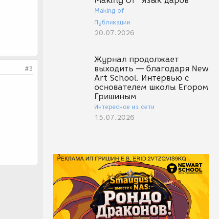
Making Of "Язык даров"
Making of
Публикации
20.07.2026
Журнал продолжает
выходить — благодаря New
#3
Art School. Интервью с
основателем школы Егором
Гришиным
Интересное из сети
15.07.2026