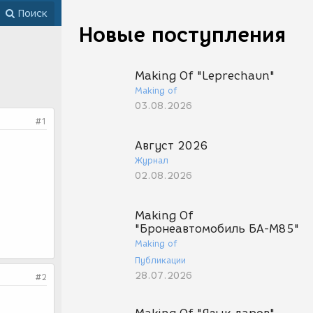
Поиск
Новые поступления
Making Of "Leprechaun"
Making of
03.08.2026
#1
Август 2026
Журнал
02.08.2026
Making Of
"Бронеавтомобиль БА-М85"
Making of
Публикации
28.07.2026
#2