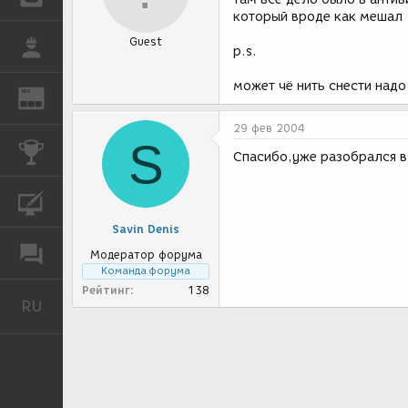
который вроде как мешал
Guest
РАБОТА
p.s.
может чё нить снести надо
REN
ЖУРНАЛ
29 фев 2004
S
КОНКУРСЫ
Спасибо,уже разобрался в
КУРСЫ
Savin Denis
ФОРУМ
Модератор форума
Команда форума
Рейтинг
138
RU
Русский