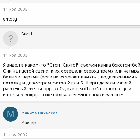
11 ноя 2002
empty
Guest
11 ноя 2002
Я видел в каком-то "Стоп. Снято!" съемки клипа бэкстритбой
Они на пустой сцене, и их освещали сверху тремя или четыр
белыми шарами (если не изменяет память), подвешенными к
потолку и диаметром метра 2 или 3. Шары давали мягкий,
рассеяный свет вокруг себя, как у softbox'a только еще и
интерьер вокруг тоже получался мягко подсвеченным.
М
Микита Нихалков
Мастер
11 ноя 2002