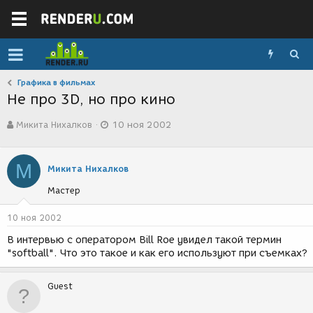
Графика в фильмах
Не про 3D, но про кино
А
Д
Микита Нихалков
10 ноя 2002
в
а
т
т
о
а
М
р
с
Микита Нихалков
т
о
Мастер
е
з
м
д
ы
а
10 ноя 2002
н
В интервью с оператором Bill Roe увидел такой термин
и
"softball". Что это такое и как его используют при съемках?
я
Guest