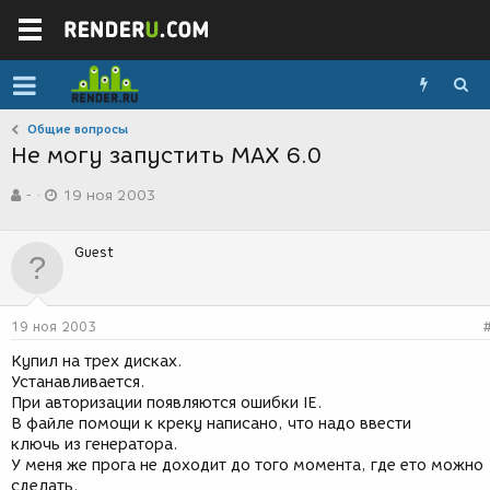
Общие вопросы
Не могу запустить MAX 6.0
А
Д
-
19 ноя 2003
в
а
т
т
о
а
Guest
р
с
т
о
е
з
м
д
19 ноя 2003
ы
а
н
Купил на трех дисках.
и
Устанавливается.
я
При авторизации появляются ошибки IE.
В файле помощи к креку написано, что надо ввести
ключь из генератора.
У меня же прога не доходит до того момента, где ето можно
сделать.