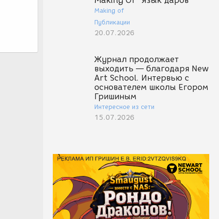
Making Of "Язык даров"
Making of
Публикации
20.07.2026
Журнал продолжает
выходить — благодаря New
Art School. Интервью с
основателем школы Егором
Гришиным
Интересное из сети
15.07.2026