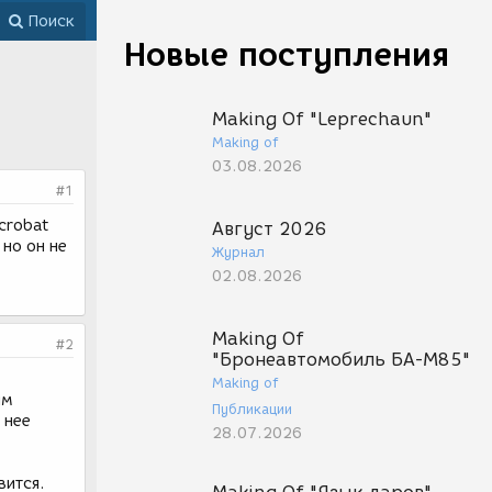
Поиск
Новые поступления
Making Of "Leprechaun"
Making of
03.08.2026
#1
crobat
Август 2026
 но он не
Журнал
02.08.2026
Making Of
#2
"Бронеавтомобиль БА-М85"
Making of
им
Публикации
 нее
28.07.2026
вится.