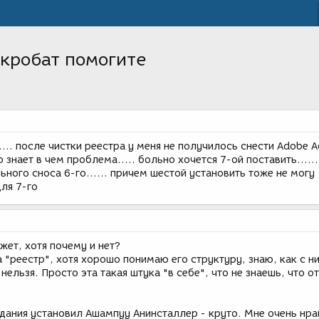
Акробат помогите
.... после чистки реестра у меня не получилось снести Adobe A
 кто знает в чем проблема..... больно хочется 7-ой поставить......
ьного сноса 6-го...... причем шестой установить тоже не могу
для 7-го
жет, хотя почему и нет?
 "реестр", хотя хорошо понимаю его структуру, знаю, как с н
нельзя. Просто эта такая штука "в себе", что не знаешь, что от
дания установил Ашампуу Анинсталлер - круто. Мне очень нра