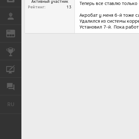
Активный участник
Теперь все ставлю только
Рейтинг
13
Акробат у меня 6-й тоже с
РАБОТА
Удалился из системы корр
Установил 7-й. Пока работ
REN
ЖУРНАЛ
КОНКУРСЫ
КУРСЫ
ФОРУМ
RU
Русский