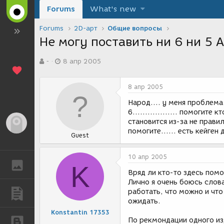
Forums
What's new
Forums
2D-арт
Общие вопросы
Не могу поставить ни 6 ни 5 
А
Д
-
8 апр 2005
в
а
т
т
о
а
8 апр 2005
р
с
т
о
Народ.... у меня проблема
е
з
6.................. помогите
м
д
становится из-за не правил
Гость
ы
а
помогите...... есть кейген 
Guest
н
и
я
10 апр 2005
ГАЛЕРЕЯ
K
Вряд ли кто-то здесь помо
Лично я очень боюсь слова
работать, что можно и что 
ПУБЛИКАЦИИ
ожидать.
Konstantin 17353
По рекмондации одного из
БЛОГИ