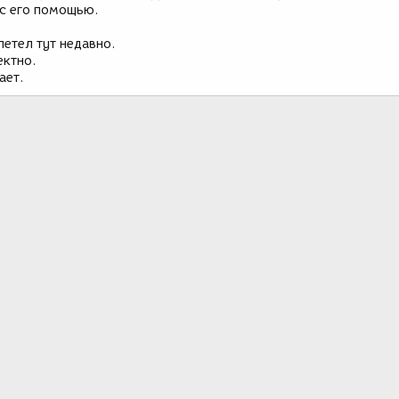
 с его помощью.
летел тут недавно.
ектно.
ает.