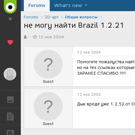
Forums
What's new
Forums
3D-арт
Общие вопросы
не могу найти Brazil 1.2.21
А
Д
-
12 ноя 2004
в
а
т
т
о
а
12 ноя 2004
р
с
т
о
Помогите пожалуства найти
е
з
но на тех ссылках которые 
м
д
ЗАРАНЕЕ СПАСИБО !!!!!
Гость
ы
а
Guest
н
и
я
12 ноя 2004
ГАЛЕРЕЯ
Дык вроде уже 1.2.52 от 
ПУБЛИКАЦИИ
Guest
БЛОГИ