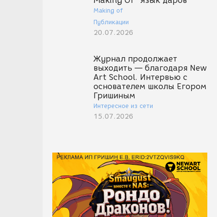
Making Of "Язык даров"
Making of
Публикации
20.07.2026
Журнал продолжает
выходить — благодаря New
Art School. Интервью с
основателем школы Егором
Гришиным
Интересное из сети
15.07.2026