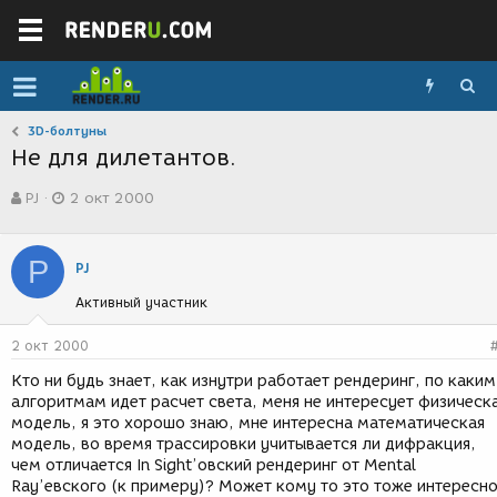
3D-болтуны
Не для дилетантов.
А
Д
PJ
2 окт 2000
в
а
т
т
о
а
P
р
с
PJ
т
о
Активный участник
е
з
м
д
ы
а
2 окт 2000
н
Кто ни будь знает, как изнутри работает рендеринг, по каким
и
алгоритмам идет расчет света, меня не интересует физическ
я
модель, я это хорошо знаю, мне интересна математическая
модель, во время трассировки учитывается ли дифракция,
чем отличается In Sight’овский рендеринг от Mental
Ray’евского (к примеру)? Может кому то это тоже интересн