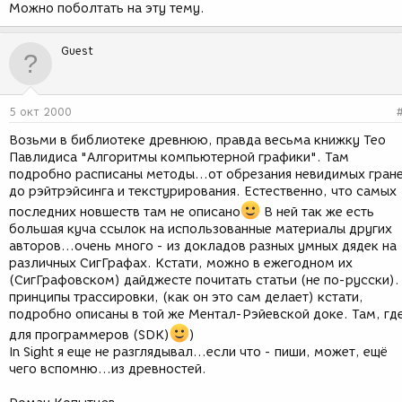
Можно поболтать на эту тему.
Guest
5 окт 2000
Возьми в библиотеке древнюю, правда весьма книжку Тео
Павлидиса "Алгоритмы компьютерной графики". Там
подробно расписаны методы...от обрезания невидимых гран
до рэйтрэйсинга и текстурирования. Естественно, что самых
последних новшеств там не описано
В ней так же есть
большая куча ссылок на использованные материалы других
авторов...очень много - из докладов разных умных дядек на
различных СигГрафах. Кстати, можно в ежегодном их
(СигГрафовском) дайджесте почитать статьи (не по-русски).
принципы трассировки, (как он это сам делает) кстати,
подробно описаны в той же Ментал-Рэйевской доке. Там, гд
для программеров (SDK)
)
In Sight я еще не разглядывал...если что - пиши, может, ещё
чего вспомню...из древностей.