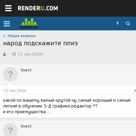
Общие вопросы
народ подскажите плиз
А
Д
-
12 сен 2000
в
а
т
т
о
а
Guest
р
с
т
о
е
з
м
д
12 сен 2000
ы
а
н
какой по вашему вамый крутой ну самый хорошый и самый
и
легкий в обучении 3-Д графики редактор ??
я
и его приемущиства ...
Guest