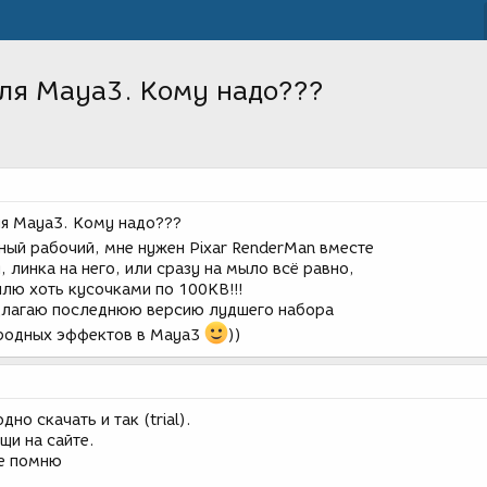
ля Maya3. Кому надо???
я Maya3. Кому надо???
ый рабочий, мне нужен Pixar RenderMan вместе
, линка на него, или сразу на мыло всё равно,
шлю хоть кусочками по 100KB!!!
редлагаю последнюю версию лудшего набора
иродных эффектов в Maya3
))
о скачать и так (trial).
щи на сайте.
не помню