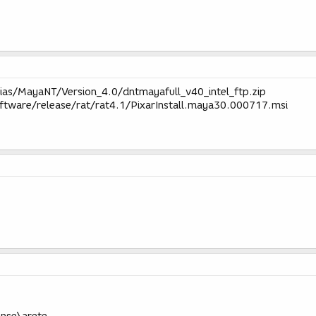
Alias/MayaNT/Version_4.0/dntmayafull_v40_intel_ftp.zip
ftware/release/rat/rat4.1/PixarInstall.maya30.000717.msi