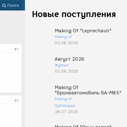
Поиск
Новые поступления
Making Of "Leprechaun"
Making of
03.08.2026
#1
Август 2026
Журнал
02.08.2026
Making Of
"Бронеавтомобиль БА-М85"
Making of
#2
Публикации
28.07.2026