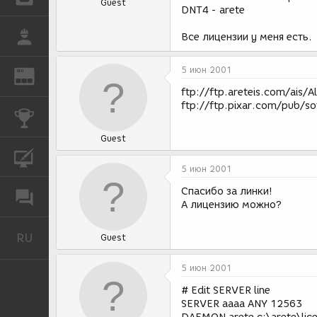
Guest
DNT4 - arete
РАБОТА
Все лицензии у меня есть.
5 июн 2001
REN
ЖУРНАЛ
ftp://ftp.areteis.com/ais/
ftp://ftp.pixar.com/pub/so
КОНКУРСЫ
Guest
КУРСЫ
5 июн 2001
Спасибо за линки!
ФОРУМ
А лицензию можно?
RU
Русский
Guest
5 июн 2001
# Edit SERVER line
SERVER aaaa ANY 12563