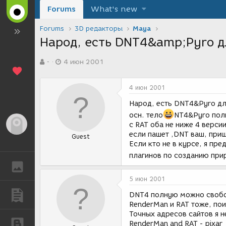
Forums
What's new
Forums
3D редакторы
Maya
Народ, есть DNT4&amp;Pyro д
А
Д
-
4 июн 2001
в
а
т
т
о
а
4 июн 2001
р
с
т
о
Народ, есть DNT4&Pyro дл
е
з
осн. тело
NT4&Pyro полн
м
д
Гость
с RAT оба не ниже 4 версии
ы
а
если пашет ,DNT ваш, при
Guest
н
Если кто не в курсе, я п
и
я
плагинов по созданию пр
ГАЛЕРЕЯ
5 июн 2001
ПУБЛИКАЦИИ
DNT4 полную можно свободн
RenderMan и RAT тоже, пои
Точных адресов сайтов я 
БЛОГИ
RenderMan and RAT - pixar