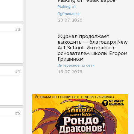
Making Of "Язык даров"
Making of
Публикации
20.07.2026
#3
Журнал продолжает
выходить — благодаря New
Art School. Интервью с
основателем школы Егором
Гришиным
Интересное из сети
#4
15.07.2026
#5