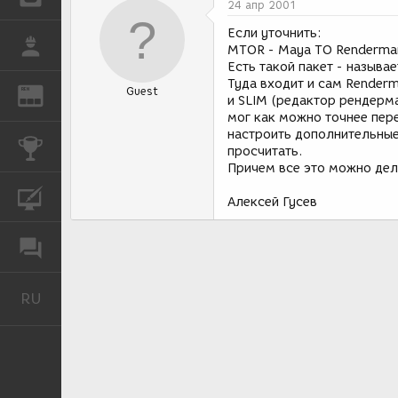
24 апр 2001
Если уточнить:
РАБОТА
MTOR - Maya TO Renderma
Есть такой пакет - называе
Туда входит и сам Render
Guest
REN
ЖУРНАЛ
и SLIM (редактор рендерм
мог как можно точнее пер
настроить дополнительные 
КОНКУРСЫ
просчитать.
Причем все это можно дела
КУРСЫ
Алексей Гусев
ФОРУМ
RU
Русский