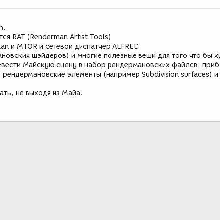
n.
тся RAT (Renderman Artist Tools)
man и MTOR и сетевой диспатчер ALFRED
ановских шэйдеров) и многие полезные вещи для того что бы 
евести Майскую сцену в набор рендермановских файлов, приб
рендермановские элементы (например Subdivision surfaces) и
ть, не выходя из Майа.