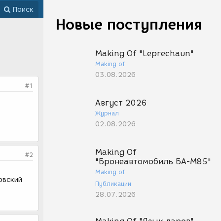
Поиск
Новые поступления
Making Of "Leprechaun"
Making of
03.08.2026
#1
Август 2026
Журнал
02.08.2026
Making Of
#2
"Бронеавтомобиль БА-М85"
Making of
`овский
Публикации
28.07.2026