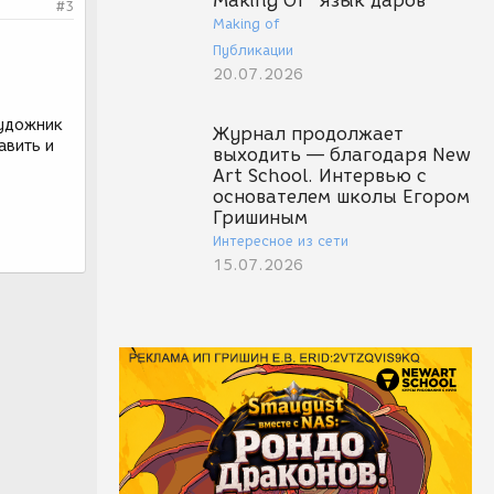
Making Of "Язык даров"
#3
Making of
Публикации
20.07.2026
художник
Журнал продолжает
авить и
выходить — благодаря New
Art School. Интервью с
основателем школы Егором
Гришиным
Интересное из сети
15.07.2026