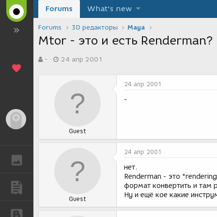
Forums
What's new
Forums
3D редакторы
Maya
Mtor - это и есть Renderman?
А
Д
-
24 апр 2001
в
а
т
т
о
а
24 апр 2001
р
с
т
о
-
е
з
м
д
Гость
ы
а
Guest
н
и
я
24 апр 2001
ГАЛЕРЕЯ
нет.
Renderman - это "renderin
формат конвертить и там 
ПУБЛИКАЦИИ
Ну и ещё кое какие инстру
Guest
БЛОГИ