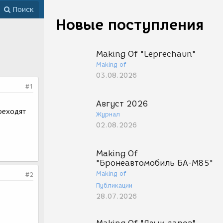
Поиск
Новые поступления
Making Of "Leprechaun"
Making of
03.08.2026
#1
Август 2026
реходят
Журнал
02.08.2026
Making Of
"Бронеавтомобиль БА-М85"
Making of
#2
Публикации
28.07.2026