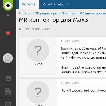
Forums
What's new
Forums
3D редакторы
3ds max
Общие вопросы
MR коннектор для Мах3
А
Д
-
18 апр 2002
в
а
т
т
о
а
18 апр 2002
р
с
т
о
Возникла проблемка: MR к
е
з
Поиск дал несколько биты
м
д
на 4 - 4+, но по ряду при
Гость
ы
а
Guest
н
Итак, подайте ссылочку н
и
Вариант с мылом так же уст
я
ГАЛЕРЕЯ
19 апр 2002
ftp://ftp.discreet.com/we
ПУБЛИКАЦИИ
БЛОГИ
Guest