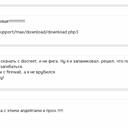
!!!!!!!!!!!!!!
/support/max/download/download.php3
качать с discreet, и ни фига. Ну я и запаниковал, решил, что
загибаться.
с firewall, а я не врубился.
у!
с этими апдейтами и проч.!!!!!