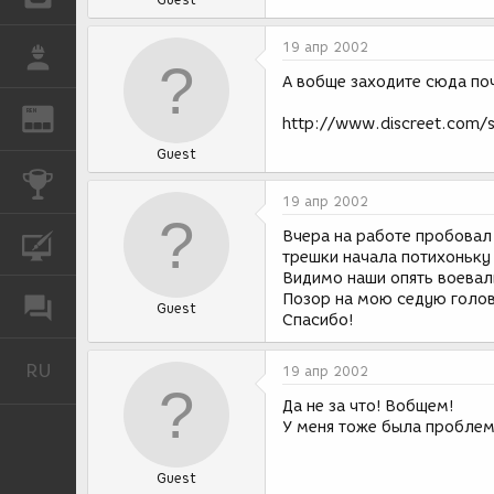
19 апр 2002
РАБОТА
А вобще заходите сюда почаще
REN
ЖУРНАЛ
http://www.discreet.com
Guest
КОНКУРСЫ
19 апр 2002
Вчера на работе пробовал с
КУРСЫ
трешки начала потихоньку 
Видимо наши опять воевали 
Позор на мою седую голов
ФОРУМ
Guest
Спасибо!
RU
Русский
19 апр 2002
Да не за что! Вобщем!
У меня тоже была проблема 
Guest