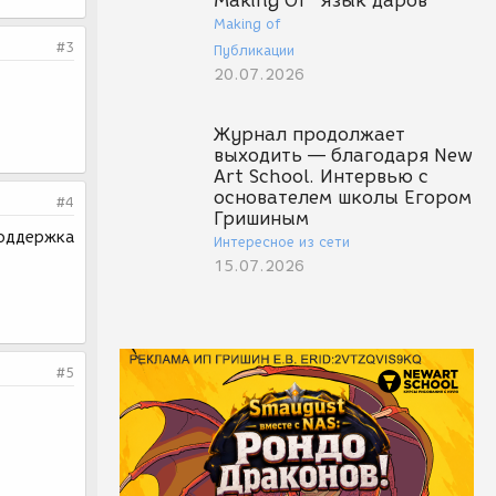
Making Of "Язык даров"
Making of
#3
Публикации
20.07.2026
Журнал продолжает
выходить — благодаря New
Art School. Интервью с
основателем школы Егором
#4
Гришиным
 поддержка
Интересное из сети
15.07.2026
#5