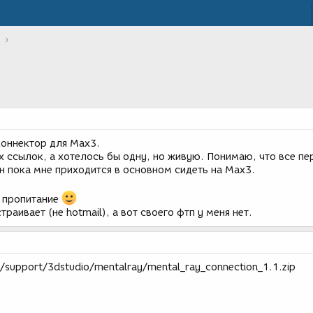
оннектор для Мах3.
х ссылок, а хотелось бы одну, но живую. Понимаю, что все пе
чин пока мне приходится в основном сидеть на Мax3.
е пропитание
раивает (не hotmail), а вот своего фтп у меня нет.
b/support/3dstudio/mentalray/mental_ray_connection_1.1.zip