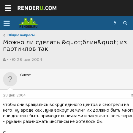
Общие вопросы
Можно ли сделать &quot;блин&quot; из
партиклов так
А
Д
-
28 дек 2004
в
а
т
т
о
а
Guest
р
с
т
о
е
з
м
д
28 дек 2004
ы
а
н
чтобы они вращались вокруг единого центра и смотрели на
и
него, ну вроде как Луна вокруг Земли? Их должно быть мног
я
они должны быть прямоугольничками и закрывать весь экра
- руками размножать инстансы не хотелось бы.
С.