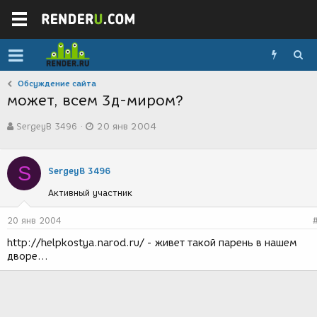
Обсуждение сайта
может, всем 3д-миром?
А
Д
SergeyB 3496
20 янв 2004
в
а
т
т
о
а
S
р
с
SergeyB 3496
т
о
Активный участник
е
з
м
д
ы
а
20 янв 2004
н
http://helpkostya.narod.ru/ - живет такой парень в нашем
и
дворе...
я