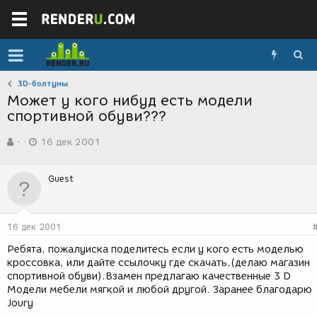
3D-болтуны
Может у кого нибуд есть модели
спортивной обуви???
А
Д
-
16 дек 2001
в
а
т
т
о
а
Guest
р
с
т
о
е
з
м
д
16 дек 2001
ы
а
н
Ребята, пожалуиска поделитесь если у кого есть моделью
и
кроссовка, или дайте ссылочку где скачать,(делаю магазин
я
спортивной обуви).Взамен предлагаю качественные 3 D
Модели мебели мягкой и любой другой. Заранее благодарю
Joury