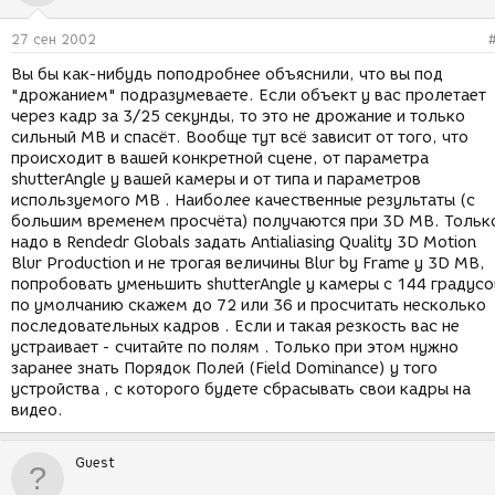
27 сен 2002
Вы бы как-нибудь поподробнее объяснили, что вы под
"дрожанием" подразумеваете. Если объект у вас пролетает
через кадр за 3/25 секунды, то это не дрожание и только
сильный MB и спасёт. Вообще тут всё зависит от того, что
происходит в вашей конкретной сцене, от параметра
shutterAngle у вашей камеры и от типа и параметров
используемого MB . Наиболее качественные результаты (с
большим временем просчёта) получаются при 3D MB. Тольк
надо в Rendedr Globals задать Antialiasing Quality 3D Motion
Blur Production и не трогая величины Blur by Frame у 3D MB,
попробовать уменьшить shutterAngle у камеры с 144 градусо
по умолчанию скажем до 72 или 36 и просчитать несколько
последовательных кадров . Если и такая резкость вас не
устраивает - считайте по полям . Только при этом нужно
заранее знать Порядок Полей (Field Dominance) у того
устройства , с которого будете сбрасывать свои кадры на
видео.
Guest