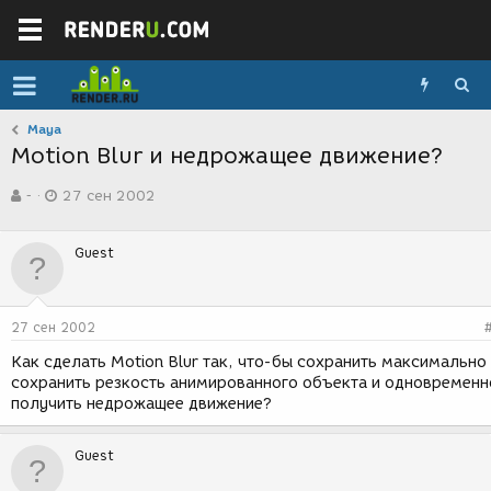
Maya
Motion Blur и недрожащее движение?
А
Д
-
27 сен 2002
в
а
т
т
о
а
Guest
р
с
т
о
е
з
м
д
27 сен 2002
ы
а
н
Как сделать Motion Blur так, что-бы сохранить максимально
и
сохранить резкость анимированного объекта и одновременн
я
получить недрожащее движение?
Guest