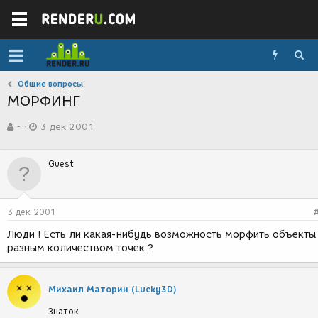
Общие вопросы
МОРФИНГ
А
Д
-
3 дек 2001
в
а
т
т
о
а
Guest
р
с
т
о
е
з
м
д
3 дек 2001
ы
а
н
Люди ! Есть ли какая-нибудь возможность морфить объекты
и
разным количеством точек ?
я
Михаил Маторин (Lucky3D)
Знаток