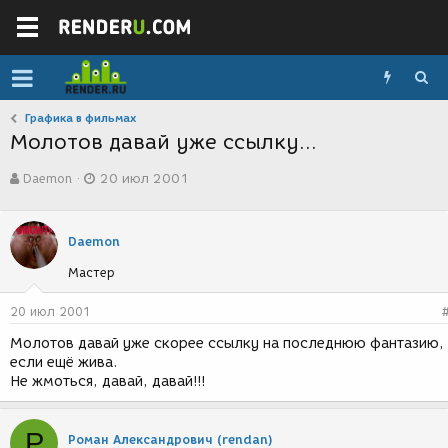
Графика в фильмах
Молотов давай уже ссылку...
А
Д
Daemon
20 июл 2001
в
а
т
т
о
а
р
с
Daemon
т
о
Мастер
е
з
м
д
ы
а
20 июл 2001
н
Молотов давай уже скорее ссылку на последнюю фантазию,
и
если ещё жива.
я
Не жмоться, давай, давай!!!
Р
Роман Александрович (rendan)